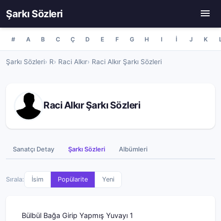
Şarkı Sözleri
#
A
B
C
Ç
D
E
F
G
H
I
İ
J
K
Şarkı Sözleri
R
Raci Alkır
Raci Alkır Şarkı Sözleri
Raci Alkır Şarkı Sözleri
Sanatçı Detay
Şarkı Sözleri
Albümleri
Sırala:
İsim
Popülarite
Yeni
Bülbül Bağa Girip Yapmış Yuvayı 1