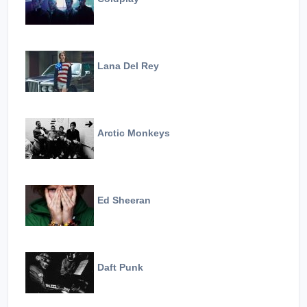
Lana Del Rey
Arctic Monkeys
Ed Sheeran
Daft Punk