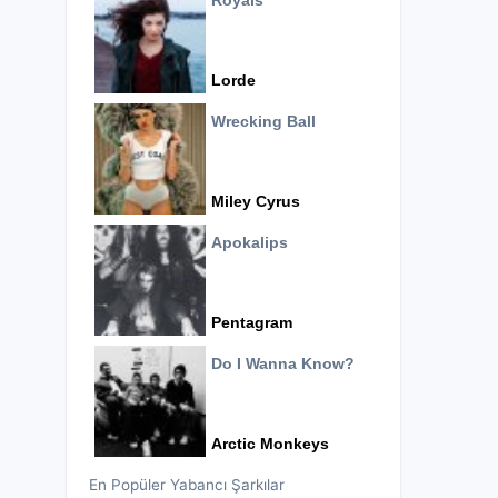
Royals
Lorde
Wrecking Ball
Miley Cyrus
Apokalips
Pentagram
Do I Wanna Know?
Arctic Monkeys
En Popüler Yabancı Şarkılar