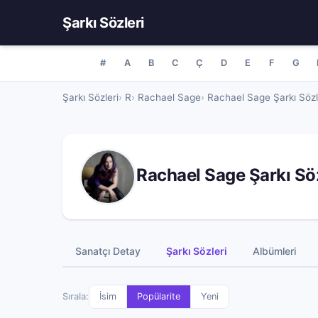
Şarkı Sözleri
#
A
B
C
Ç
D
E
F
G
Şarkı Sözleri
R
Rachael Sage
Rachael Sage Şarkı Sözl
Rachael Sage Şarkı Söz
Sanatçı Detay
Şarkı Sözleri
Albümleri
Sırala:
İsim
Popülarite
Yeni