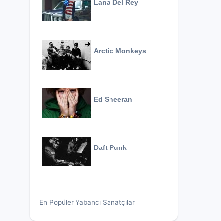
Lana Del Rey
Arctic Monkeys
Ed Sheeran
Daft Punk
En Popüler Yabancı Sanatçılar