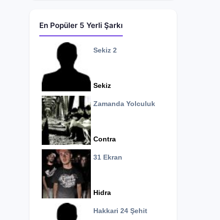
En Popüler 5 Yerli Şarkı
Sekiz 2
Sekiz
Zamanda Yolculuk
Contra
31 Ekran
Hidra
Hakkari 24 Şehit