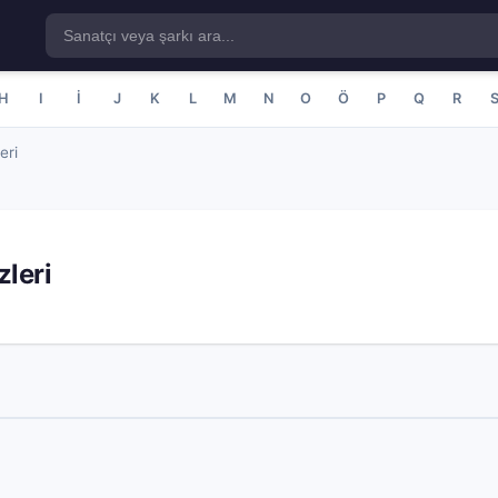
H
I
İ
J
K
L
M
N
O
Ö
P
Q
R
eri
leri