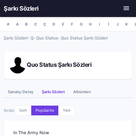
Şarkı Sözleri
#
A
B
C
Ç
D
E
F
G
H
I
İ
J
K
Şarkı Sözleri
Q
Quo Status
Quo Status Şarkı Sözleri
Quo Status Şarkı Sözleri
Sanatçı Detay
Şarkı Sözleri
Albümleri
Sırala:
İsim
Popülarite
Yeni
In The Army Now