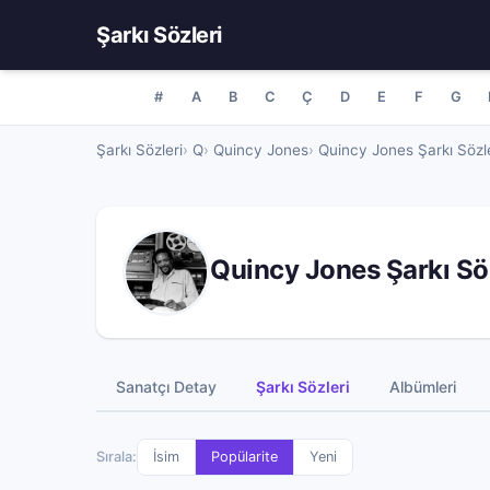
Şarkı Sözleri
#
A
B
C
Ç
D
E
F
G
Şarkı Sözleri
Q
Quincy Jones
Quincy Jones Şarkı Sözle
Quincy Jones Şarkı Sö
Sanatçı Detay
Şarkı Sözleri
Albümleri
Sırala:
İsim
Popülarite
Yeni