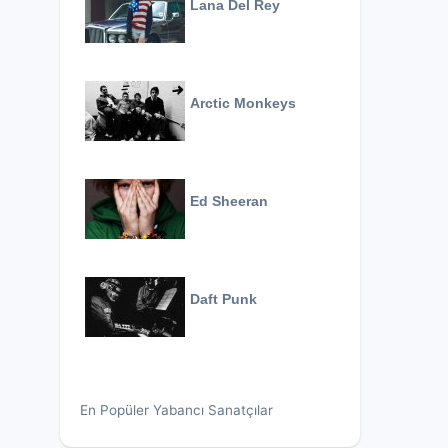
Lana Del Rey
Arctic Monkeys
Ed Sheeran
Daft Punk
En Popüler Yabancı Sanatçılar