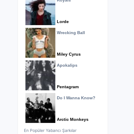
Royals
Lorde
Wrecking Ball
Miley Cyrus
Apokalips
Pentagram
Do I Wanna Know?
Arctic Monkeys
En Popüler Yabancı Şarkılar