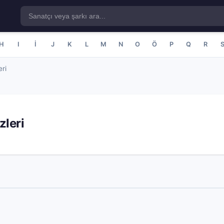
H
I
İ
J
K
L
M
N
O
Ö
P
Q
R
ri
zleri