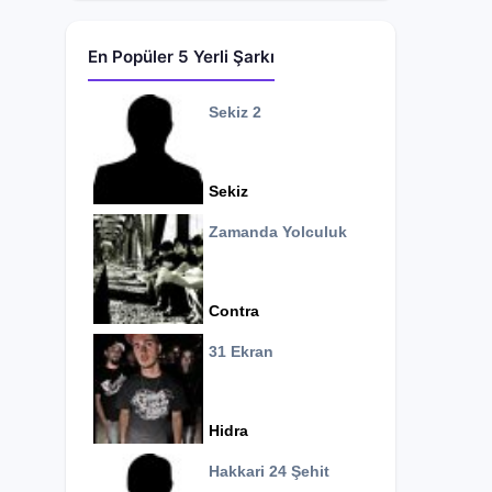
En Popüler 5 Yerli Şarkı
Sekiz 2
Sekiz
Zamanda Yolculuk
Contra
31 Ekran
Hidra
Hakkari 24 Şehit