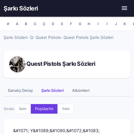
Şarkı Sözleri
#
A
B
C
Ç
D
E
F
G
H
I
İ
J
K
Şarkı Sözleri
Q
Quest Pistols
Quest Pistols Şarkı Sözleri
Quest Pistols Şarkı Sözleri
Sanatçı Detay
Şarkı Sözleri
Albümleri
Sırala:
İsim
Popülarite
Yeni
&#1071; Y&#1089;&#1090;&#1072;&#1083;