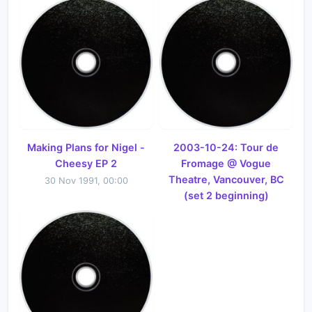
Making Plans for Nigel -
2003-10-24: Tour de
Cheesy EP 2
Fromage @ Vogue
Theatre, Vancouver, BC
30 Nov 1991, 00:00
(set 2 beginning)