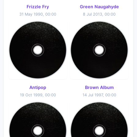
Frizzle Fry
Green Naugahyde
31 May 1990, 00:00
8 Jul 2013, 00:00
Antipop
Brown Album
19 Oct 1999, 00:00
14 Jul 1997, 00:00