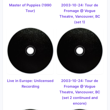
Master of Puppies (1990
2003-10-24: Tour de
Tour)
Fromage @ Vogue
Theatre, Vancouver, BC
(set 1)
Live in Europe: Unlicensed
2003-10-24: Tour de
Recording
Fromage @ Vogue
Theatre, Vancouver, BC
(set 2 continued and
encore)