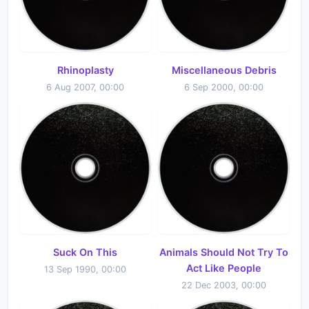
Rhinoplasty
Miscellaneous Debris
6 Aug 2007, 00:00
6 Sep 2000, 00:00
Suck On This
Animals Should Not Try To
Act Like People
13 Sep 1990, 00:00
22 Dec 2003, 00:00