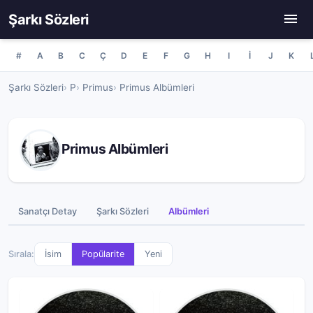
Şarkı Sözleri
#
A
B
C
Ç
D
E
F
G
H
I
İ
J
K
Şarkı Sözleri
P
Primus
Primus Albümleri
Primus Albümleri
Sanatçı Detay
Şarkı Sözleri
Albümleri
Sırala:
İsim
Popülarite
Yeni