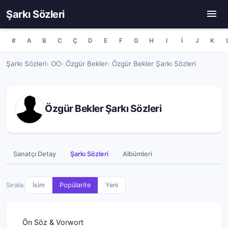
Şarkı Sözleri
#
A
B
C
Ç
D
E
F
G
H
I
İ
J
K
Şarkı Sözleri
OO
Özgür Bekler
Özgür Bekler Şarkı Sözleri
Özgür Bekler Şarkı Sözleri
Sanatçı Detay
Şarkı Sözleri
Albümleri
Sırala:
İsim
Popülarite
Yeni
Ön Söz & Vorwort