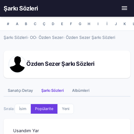
Şarkı Sözleri
#
A
B
C
Ç
D
E
F
G
H
I
İ
J
K
Şarkı Sözleri
OO
Özden Sezer
Özden Sezer Şarkı Sözleri
Özden Sezer Şarkı Sözleri
Sanatçı Detay
Şarkı Sözleri
Albümleri
Sırala:
İsim
Popülarite
Yeni
Usandım Yar