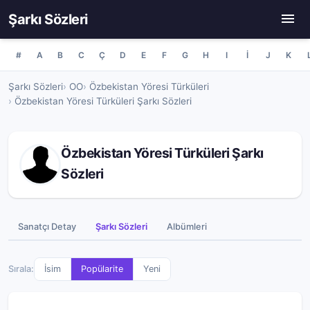
Şarkı Sözleri
#
A
B
C
Ç
D
E
F
G
H
I
İ
J
K
Şarkı Sözleri
OO
Özbekistan Yöresi Türküleri
Özbekistan Yöresi Türküleri Şarkı Sözleri
Özbekistan Yöresi Türküleri Şarkı
Sözleri
Sanatçı Detay
Şarkı Sözleri
Albümleri
Sırala:
İsim
Popülarite
Yeni