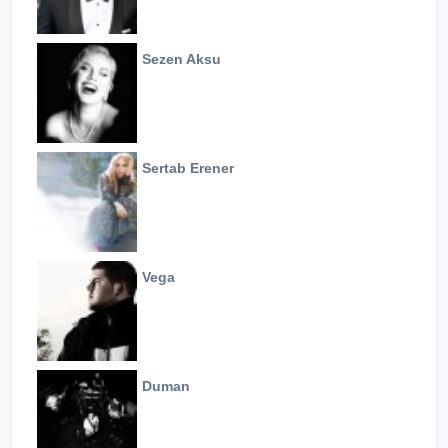
Sezen Aksu
Sertab Erener
Vega
Duman