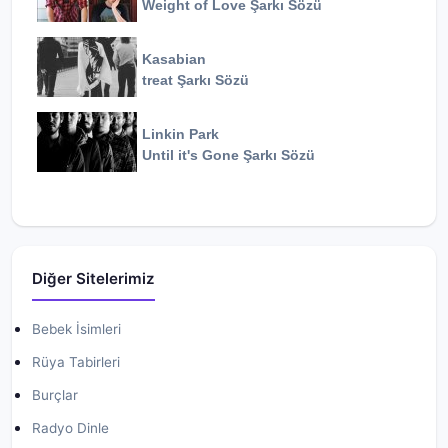
Weight of Love
Şarkı Sözü
Kasabian
treat
Şarkı Sözü
Linkin Park
Until it's Gone
Şarkı Sözü
Diğer Sitelerimiz
Bebek İsimleri
Rüya Tabirleri
Burçlar
Radyo Dinle