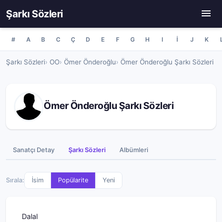
Şarkı Sözleri
#
A
B
C
Ç
D
E
F
G
H
I
İ
J
K
Şarkı Sözleri
OO
Ömer Önderoğlu
Ömer Önderoğlu Şarkı Sözleri
Ömer Önderoğlu Şarkı Sözleri
Sanatçı Detay
Şarkı Sözleri
Albümleri
Sırala:
İsim
Popülarite
Yeni
Dalal