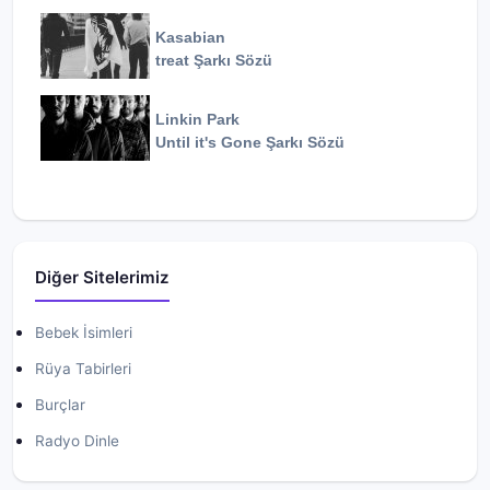
Kasabian
treat
Şarkı Sözü
Linkin Park
Until it's Gone
Şarkı Sözü
Diğer Sitelerimiz
Bebek İsimleri
Rüya Tabirleri
Burçlar
Radyo Dinle