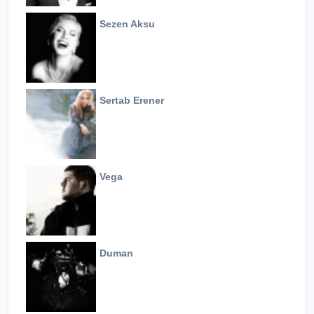
Sezen Aksu
Sertab Erener
Vega
Duman