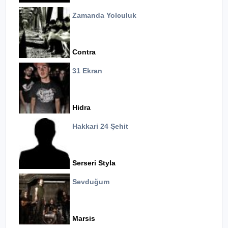
Zamanda Yolculuk
Contra
31 Ekran
Hidra
Hakkari 24 Şehit
Serseri Styla
Sevduğum
Marsis