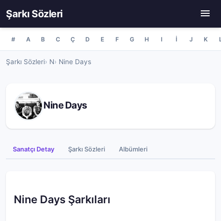
Şarkı Sözleri
#
A
B
C
Ç
D
E
F
G
H
I
İ
J
K
Şarkı Sözleri
N
Nine Days
Nine Days
Sanatçı Detay
Şarkı Sözleri
Albümleri
Nine Days Şarkıları