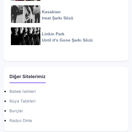
Kasabian
treat
Şarkı Sözü
Linkin Park
Until it's Gone
Şarkı Sözü
Diğer Sitelerimiz
Bebek İsimleri
Rüya Tabirleri
Burçlar
Radyo Dinle