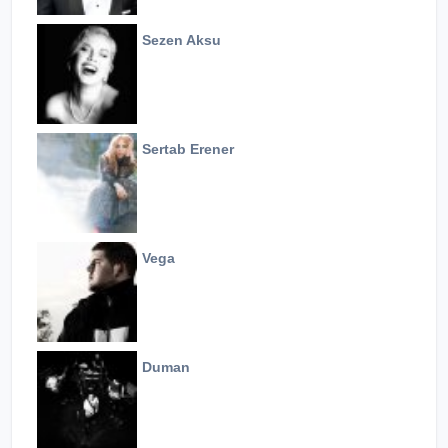
Sezen Aksu
Sertab Erener
Vega
Duman