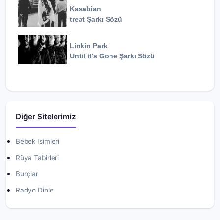
Kasabian
treat
Şarkı Sözü
Linkin Park
Until it's Gone
Şarkı Sözü
Diğer Sitelerimiz
Bebek İsimleri
Rüya Tabirleri
Burçlar
Radyo Dinle