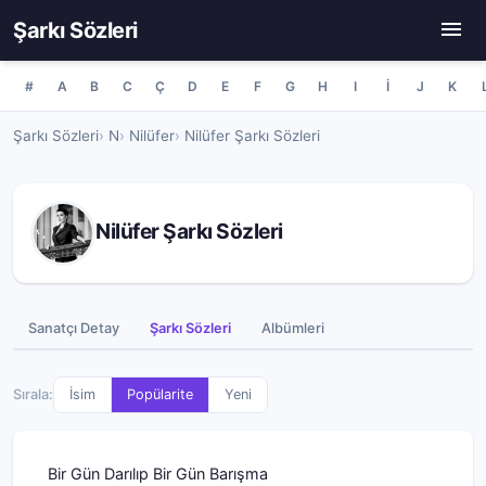
Şarkı Sözleri
#
A
B
C
Ç
D
E
F
G
H
I
İ
J
K
Şarkı Sözleri
N
Nilüfer
Nilüfer Şarkı Sözleri
Nilüfer Şarkı Sözleri
Sanatçı Detay
Şarkı Sözleri
Albümleri
Sırala:
İsim
Popülarite
Yeni
Bir Gün Darılıp Bir Gün Barışma