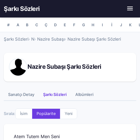
Şarkı Sözleri
#
A
B
C
Ç
D
E
F
G
H
I
İ
J
K
Şarkı Sözleri
N
Nazire Subaşı
Nazire Subaşı Şarkı Sözleri
Nazire Subaşı Şarkı Sözleri
Sanatçı Detay
Şarkı Sözleri
Albümleri
Sırala:
İsim
Popülarite
Yeni
Atem Tutem Men Seni