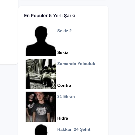
En Popüler 5 Yerli Şarkı
Sekiz 2
Sekiz
Zamanda Yolculuk
Contra
31 Ekran
Hidra
Hakkari 24 Şehit