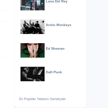
Lana Del Rey
Arctic Monkeys
Ed Sheeran
Daft Punk
En Popüler Yabancı Sanatçılar