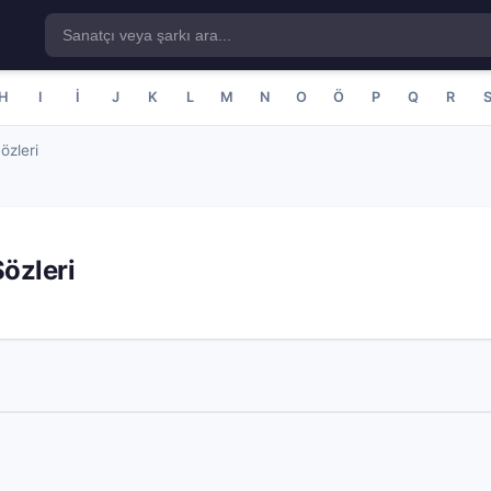
H
I
İ
J
K
L
M
N
O
Ö
P
Q
R
özleri
özleri