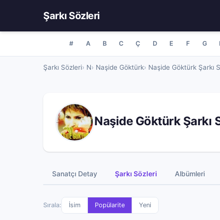
Şarkı Sözleri
#
A
B
C
Ç
D
E
F
G
Şarkı Sözleri
N
Naşide Göktürk
Naşide Göktürk Şarkı S
Naşide Göktürk Şarkı S
Sanatçı Detay
Şarkı Sözleri
Albümleri
Sırala:
İsim
Popülarite
Yeni