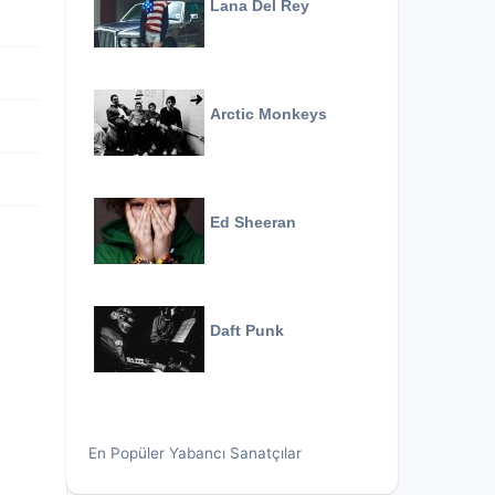
Lana Del Rey
Arctic Monkeys
Ed Sheeran
Daft Punk
En Popüler Yabancı Sanatçılar