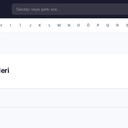
H
I
İ
J
K
L
M
N
O
Ö
P
Q
R
i
eri