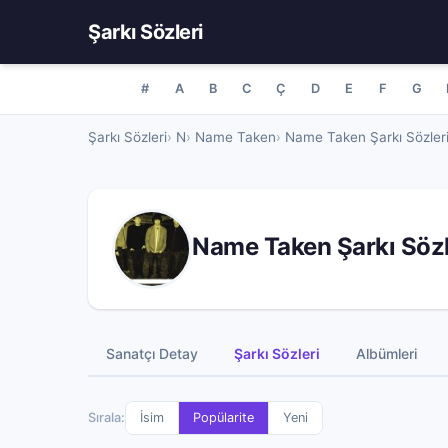
Şarkı Sözleri
#
A
B
C
Ç
D
E
F
G
Şarkı Sözleri
N
Name Taken
Name Taken Şarkı Sözler
Name Taken Şarkı Sözl
Sanatçı Detay
Şarkı Sözleri
Albümleri
Sırala:
İsim
Popülarite
Yeni