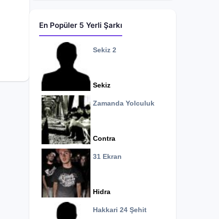
En Popüler 5 Yerli Şarkı
Sekiz 2
Sekiz
Zamanda Yolculuk
Contra
31 Ekran
Hidra
Hakkari 24 Şehit