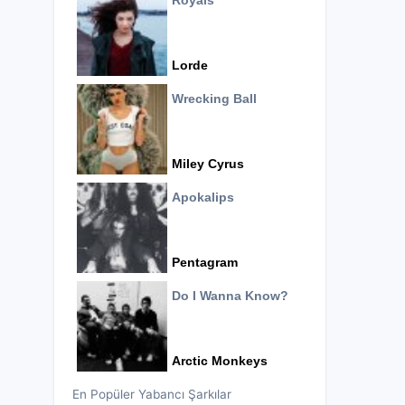
Royals
Lorde
Wrecking Ball
Miley Cyrus
Apokalips
Pentagram
Do I Wanna Know?
Arctic Monkeys
En Popüler Yabancı Şarkılar