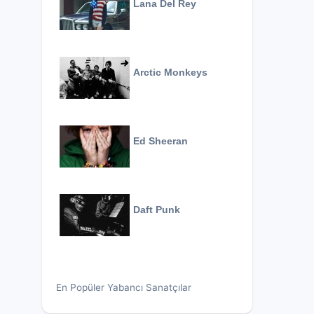
Lana Del Rey
Arctic Monkeys
Ed Sheeran
Daft Punk
En Popüler Yabancı Sanatçılar