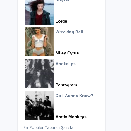
Royals
Lorde
Wrecking Ball
Miley Cyrus
Apokalips
Pentagram
Do I Wanna Know?
Arctic Monkeys
En Popüler Yabancı Şarkılar