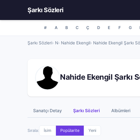
Şarkı Sözleri
#
A
B
C
Ç
D
E
F
G
Şarkı Sözleri
N
Nahide Ekengil
Nahide Ekengil Şarkı Sö
Nahide Ekengil Şarkı S
Sanatçı Detay
Şarkı Sözleri
Albümleri
Sırala:
İsim
Popülarite
Yeni