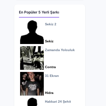
En Popüler 5 Yerli Şarkı
Sekiz 2
Sekiz
Zamanda Yolculuk
Contra
31 Ekran
Hidra
Hakkari 24 Şehit