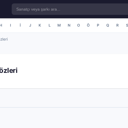
H
I
İ
J
K
L
M
N
O
Ö
P
Q
R
zleri
özleri