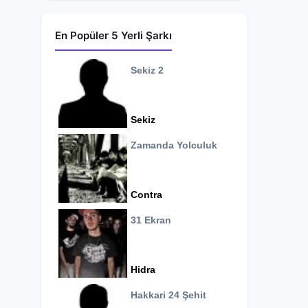
En Popüler 5 Yerli Şarkı
Sekiz 2
Sekiz
Zamanda Yolculuk
Contra
31 Ekran
Hidra
Hakkari 24 Şehit