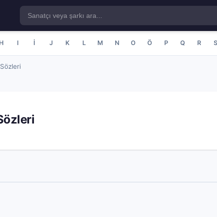
H
I
İ
J
K
L
M
N
O
Ö
P
Q
R
Sözleri
Sözleri