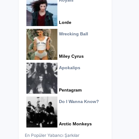
Royals
Lorde
Wrecking Ball
Miley Cyrus
Apokalips
Pentagram
Do I Wanna Know?
Arctic Monkeys
En Popüler Yabancı Şarkılar