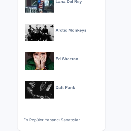
Lana Del Rey
Arctic Monkeys
Ed Sheeran
Daft Punk
En Popüler Yabancı Sanatçılar