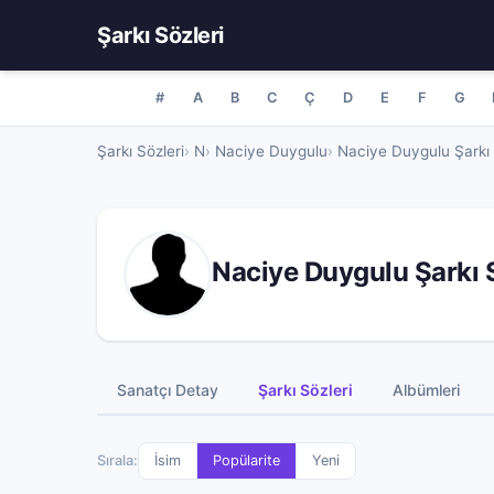
Şarkı Sözleri
#
A
B
C
Ç
D
E
F
G
Şarkı Sözleri
N
Naciye Duygulu
Naciye Duygulu Şarkı 
Naciye Duygulu Şarkı 
Sanatçı Detay
Şarkı Sözleri
Albümleri
Sırala:
İsim
Popülarite
Yeni