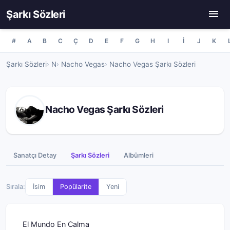
Şarkı Sözleri
#
A
B
C
Ç
D
E
F
G
H
I
İ
J
K
Şarkı Sözleri
N
Nacho Vegas
Nacho Vegas Şarkı Sözleri
Nacho Vegas Şarkı Sözleri
Sanatçı Detay
Şarkı Sözleri
Albümleri
Sırala:
İsim
Popülarite
Yeni
El Mundo En Calma