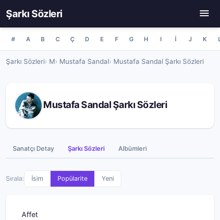
Şarkı Sözleri
#
A
B
C
Ç
D
E
F
G
H
I
İ
J
K
Şarkı Sözleri
M
Mustafa Sandal
Mustafa Sandal Şarkı Sözleri
Mustafa Sandal Şarkı Sözleri
Sanatçı Detay
Şarkı Sözleri
Albümleri
Sırala:
İsim
Popülarite
Yeni
Affet