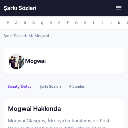
Şarkı Sözleri
#
A
B
C
Ç
D
E
F
G
H
I
İ
J
K
Şarkı Sözleri
M
Mogwai
Mogwai
Sanatçı Detay
Şarkı Sözleri
Albümleri
Mogwai Hakkında
Mogwai Glasgow, İskoçya’da kurulmuş bir Post-