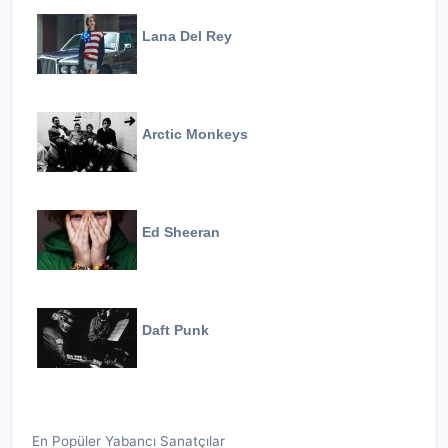
Lana Del Rey
Arctic Monkeys
Ed Sheeran
Daft Punk
En Popüler Yabancı Sanatçılar