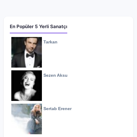
1998 yılından ve Young Team albümünden bu yana
grubun üyeleri değişmedi. Yine de, tanıdıkları İskoç
bir müzisyen olan Luke Sutherland’in, grubun
En Popüler 5 Yerli Sanatçı
kayıtlarında ve canlı performanslarında keman
çalmışlığı vardır.
Tarkan
Barry Burns bir keresinde Chillville ile yaptığı bir
röportajda kendisinin ve diğer üyelerin post-rock
sınıflandırmasından hoşlanmadıklarını belirtmiştir.
Sezen Aksu
Diskografi
Stüdyo Albümleri
Sertab Erener
* Mogwai Young Team (1997)
* Come On Die Young (1999)