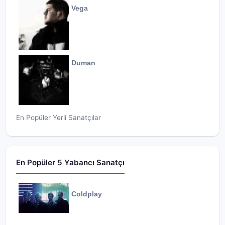
* Rock Action (2001)
Vega
* Happy Songs for Happy People (2003)
* Mr. Beast (2006)
* The Hawk Is Howling (2008)
* Hardcore Will Never Die, But You Will (2011)
Duman
En Popüler Yerli Sanatçılar
En Popüler 5 Yabancı Sanatçı
Coldplay