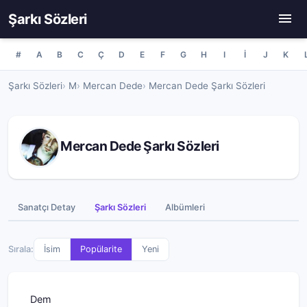
Şarkı Sözleri
#
A
B
C
Ç
D
E
F
G
H
I
İ
J
K
Şarkı Sözleri
M
Mercan Dede
Mercan Dede Şarkı Sözleri
Mercan Dede Şarkı Sözleri
Sanatçı Detay
Şarkı Sözleri
Albümleri
Sırala:
İsim
Popülarite
Yeni
Dem