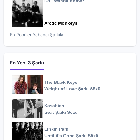
Do I Wanna Know?
Arctic Monkeys
En Popüler Yabancı Şarkılar
En Yeni 3 Şarkı
The Black Keys
Weight of Love
Şarkı Sözü
Kasabian
treat
Şarkı Sözü
Linkin Park
Until it's Gone
Şarkı Sözü