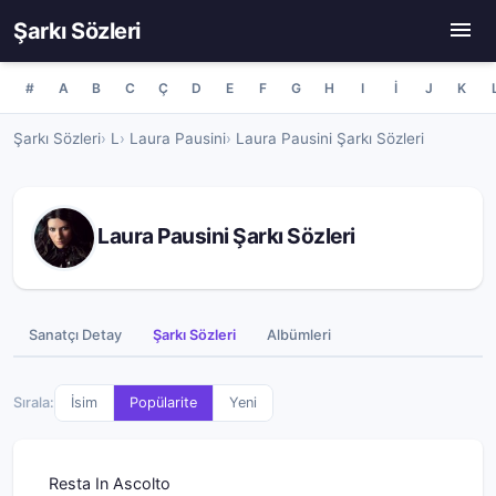
Şarkı Sözleri
#
A
B
C
Ç
D
E
F
G
H
I
İ
J
K
Şarkı Sözleri
L
Laura Pausini
Laura Pausini Şarkı Sözleri
Laura Pausini Şarkı Sözleri
Sanatçı Detay
Şarkı Sözleri
Albümleri
Sırala:
İsim
Popülarite
Yeni
Resta In Ascolto