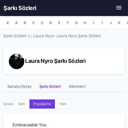
Şarkı Sözleri
#
A
B
C
Ç
D
E
F
G
H
I
İ
J
K
Şarkı Sözleri
L
Laura Nyro
Laura Nyro Şarkı Sözleri
Laura Nyro Şarkı Sözleri
Sanatçı Detay
Şarkı Sözleri
Albümleri
Sırala:
İsim
Popülarite
Yeni
Embraceable You