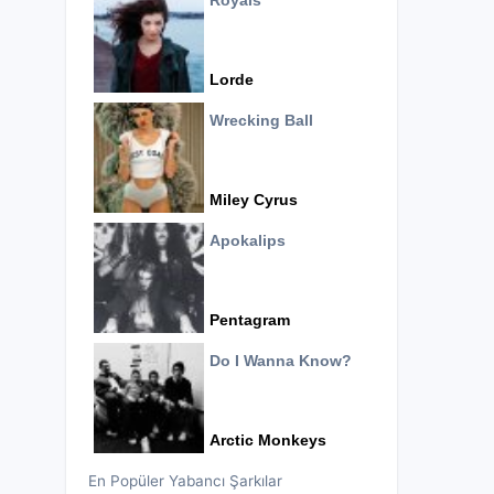
Royals
Lorde
Wrecking Ball
Miley Cyrus
Apokalips
Pentagram
Do I Wanna Know?
Arctic Monkeys
En Popüler Yabancı Şarkılar