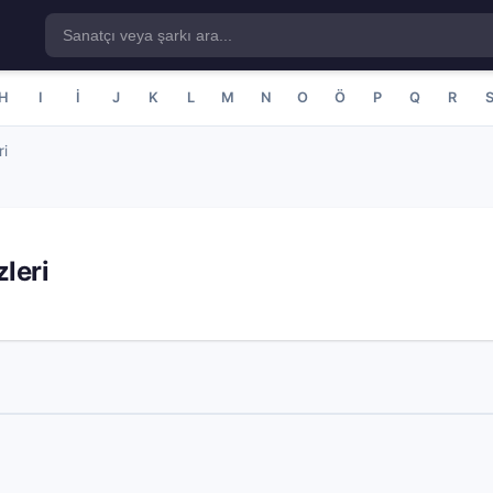
H
I
İ
J
K
L
M
N
O
Ö
P
Q
R
ri
leri