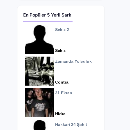
En Popüler 5 Yerli Şarkı
Sekiz 2
Sekiz
Zamanda Yolculuk
Contra
31 Ekran
Hidra
Hakkari 24 Şehit