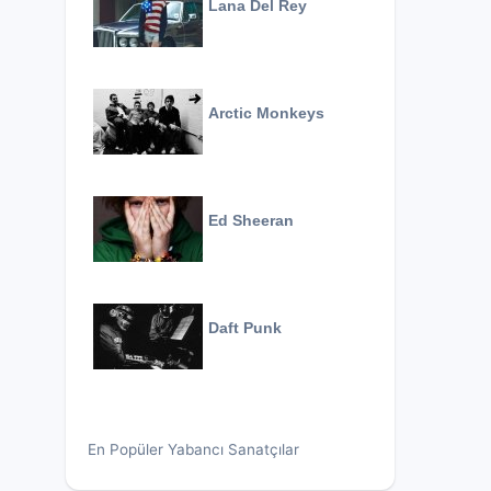
Lana Del Rey
Arctic Monkeys
Ed Sheeran
Daft Punk
En Popüler Yabancı Sanatçılar