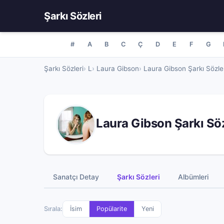
Şarkı Sözleri
#
A
B
C
Ç
D
E
F
G
Şarkı Sözleri
L
Laura Gibson
Laura Gibson Şarkı Sözle
Laura Gibson Şarkı Söz
Sanatçı Detay
Şarkı Sözleri
Albümleri
Sırala:
İsim
Popülarite
Yeni