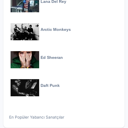
Lana Del Rey
Arctic Monkeys
Ed Sheeran
Daft Punk
En Popüler Yabancı Sanatçılar