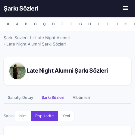
Şarkı Sözleri
#
A
B
C
Ç
D
E
F
G
H
I
İ
J
K
Şarkı Sözleri
L
Late Night Alumni
Late Night Alumni Şarkı Sözleri
Late Night Alumni Şarkı Sözleri
Sanatçı Detay
Şarkı Sözleri
Albümleri
Sırala:
İsim
Popülarite
Yeni