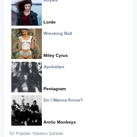
Royals
Lorde
Wrecking Ball
Miley Cyrus
Apokalips
Pentagram
Do I Wanna Know?
Arctic Monkeys
En Popüler Yabancı Şarkılar