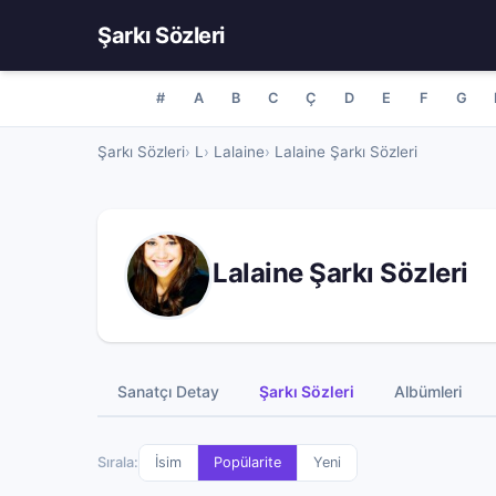
Şarkı Sözleri
#
A
B
C
Ç
D
E
F
G
Şarkı Sözleri
L
Lalaine
Lalaine Şarkı Sözleri
Lalaine Şarkı Sözleri
Sanatçı Detay
Şarkı Sözleri
Albümleri
Sırala:
İsim
Popülarite
Yeni