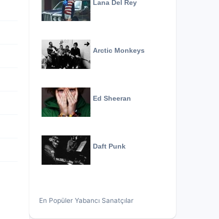
Lana Del Rey
Arctic Monkeys
Ed Sheeran
Daft Punk
En Popüler Yabancı Sanatçılar