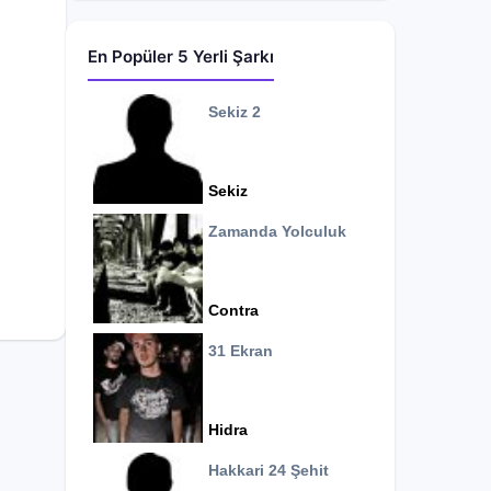
En Popüler 5 Yerli Şarkı
Sekiz 2
Sekiz
Zamanda Yolculuk
Contra
31 Ekran
Hidra
Hakkari 24 Şehit