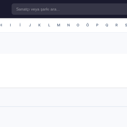
H
I
İ
J
K
L
M
N
O
Ö
P
Q
R