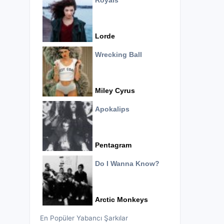
Royals
Lorde
Wrecking Ball
Miley Cyrus
Apokalips
Pentagram
Do I Wanna Know?
Arctic Monkeys
En Popüler Yabancı Şarkılar