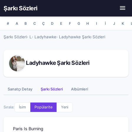
Şarkı Sözleri
#
A
B
C
Ç
D
E
F
G
H
I
İ
J
K
Şarkı Sözleri
L
Ladyhawke
Ladyhawke Şarkı Sözleri
Ladyhawke Şarkı Sözleri
Sanatçı Detay
Şarkı Sözleri
Albümleri
Sırala:
İsim
Popülarite
Yeni
Paris Is Burning