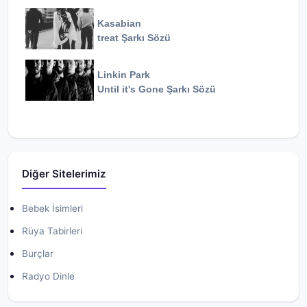
Kasabian
treat
Şarkı Sözü
Linkin Park
Until it's Gone
Şarkı Sözü
Diğer Sitelerimiz
Bebek İsimleri
Rüya Tabirleri
Burçlar
Radyo Dinle