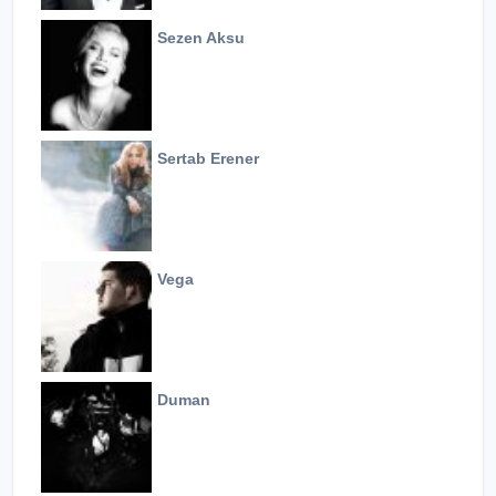
Sezen Aksu
Sertab Erener
Vega
Duman