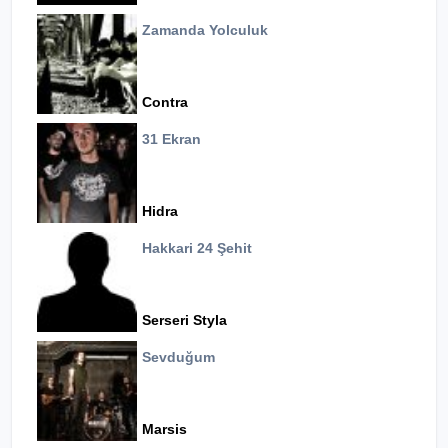
Zamanda Yolculuk
Contra
31 Ekran
Hidra
Hakkari 24 Şehit
Serseri Styla
Sevduğum
Marsis