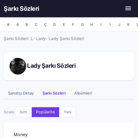
Şarkı Sözleri
#
A
B
C
Ç
D
E
F
G
H
I
İ
J
K
Şarkı Sözleri
L
Lady
Lady Şarkı Sözleri
Lady Şarkı Sözleri
Sanatçı Detay
Şarkı Sözleri
Albümleri
Sırala:
İsim
Popülarite
Yeni
Money