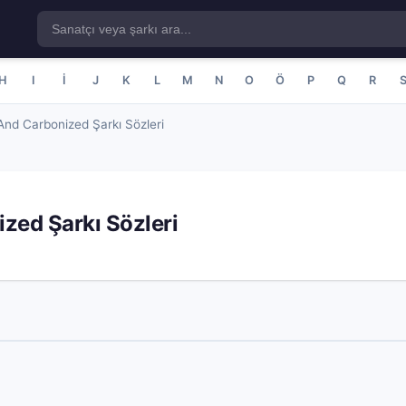
H
I
İ
J
K
L
M
N
O
Ö
P
Q
R
nd Carbonized Şarkı Sözleri
zed Şarkı Sözleri