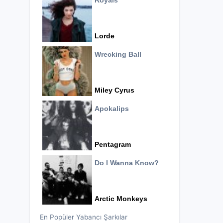
Royals
Lorde
Wrecking Ball
Miley Cyrus
Apokalips
Pentagram
Do I Wanna Know?
Arctic Monkeys
En Popüler Yabancı Şarkılar