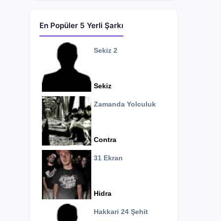
En Popüler 5 Yerli Şarkı
Sekiz 2
Sekiz
Zamanda Yolculuk
Contra
31 Ekran
Hidra
Hakkari 24 Şehit