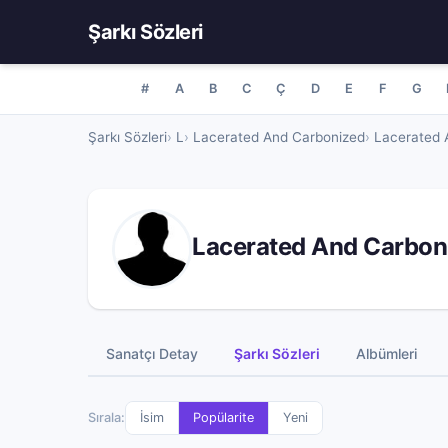
Şarkı Sözleri
#
A
B
C
Ç
D
E
F
G
Şarkı Sözleri
L
Lacerated And Carbonized
Lacerated A
Lacerated And Carboni
Sanatçı Detay
Şarkı Sözleri
Albümleri
Sırala:
İsim
Popülarite
Yeni