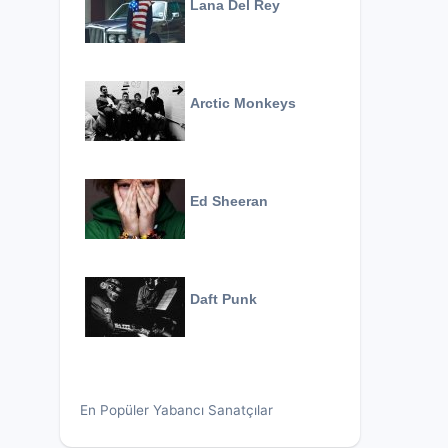
Lana Del Rey
Arctic Monkeys
Ed Sheeran
Daft Punk
En Popüler Yabancı Sanatçılar