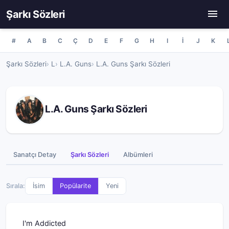
Şarkı Sözleri
#
A
B
C
Ç
D
E
F
G
H
I
İ
J
K
Şarkı Sözleri
L
L.A. Guns
L.A. Guns Şarkı Sözleri
L.A. Guns Şarkı Sözleri
Sanatçı Detay
Şarkı Sözleri
Albümleri
Sırala:
İsim
Popülarite
Yeni
I'm Addicted