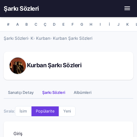
Şarkı Sözleri
#
A
B
C
Ç
D
E
F
G
H
I
İ
J
K
Şarkı Sözleri
K
Kurban
Kurban Şarkı Sözleri
Kurban Şarkı Sözleri
Sanatçı Detay
Şarkı Sözleri
Albümleri
Sırala:
İsim
Popülarite
Yeni
Giriş