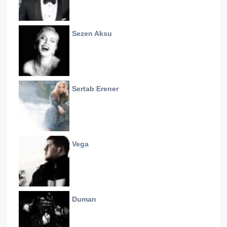
Sezen Aksu
Sertab Erener
Vega
Duman