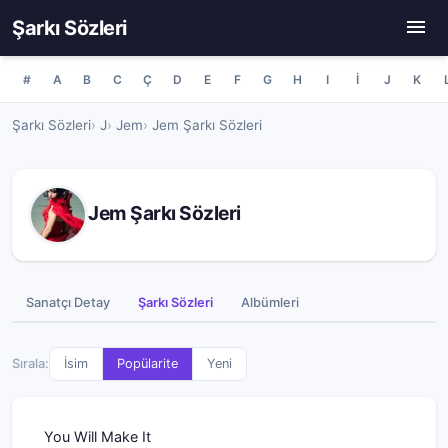
Şarkı Sözleri
#
A
B
C
Ç
D
E
F
G
H
I
İ
J
K
Şarkı Sözleri
J
Jem
Jem Şarkı Sözleri
Jem Şarkı Sözleri
Sanatçı Detay
Şarkı Sözleri
Albümleri
Sırala:
İsim
Popülarite
Yeni
You Will Make It