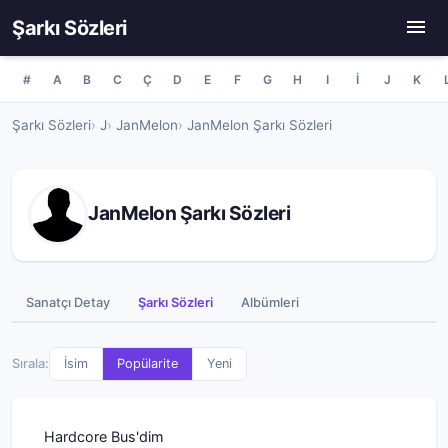
Şarkı Sözleri
#
A
B
C
Ç
D
E
F
G
H
I
İ
J
K
Şarkı Sözleri
J
JanMelon
JanMelon Şarkı Sözleri
JanMelon Şarkı Sözleri
Sanatçı Detay
Şarkı Sözleri
Albümleri
Sırala:
İsim
Popülarite
Yeni
Hardcore Bus'dim