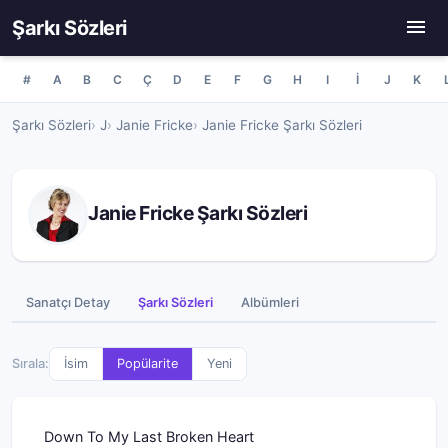
Şarkı Sözleri
#
A
B
C
Ç
D
E
F
G
H
I
İ
J
K
Şarkı Sözleri
J
Janie Fricke
Janie Fricke Şarkı Sözleri
Janie Fricke Şarkı Sözleri
Sanatçı Detay
Şarkı Sözleri
Albümleri
Sırala:
İsim
Popülarite
Yeni
Down To My Last Broken Heart