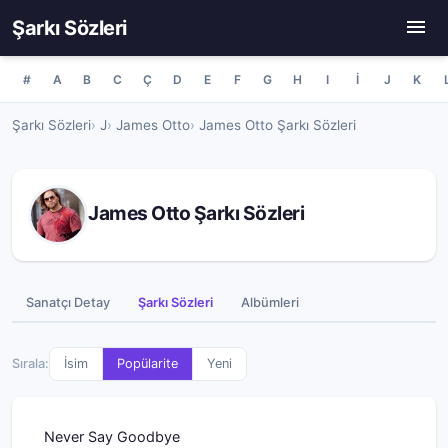
Şarkı Sözleri
#
A
B
C
Ç
D
E
F
G
H
I
İ
J
K
Şarkı Sözleri
J
James Otto
James Otto Şarkı Sözleri
James Otto Şarkı Sözleri
Sanatçı Detay
Şarkı Sözleri
Albümleri
Sırala:
İsim
Popülarite
Yeni
Never Say Goodbye