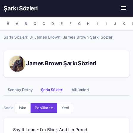
Şarkı Sözleri
#
A
B
C
Ç
D
E
F
G
H
I
İ
J
K
Şarkı Sözleri
J
James Brown
James Brown Şarkı Sözleri
James Brown Şarkı Sözleri
Sanatçı Detay
Şarkı Sözleri
Albümleri
Sırala:
İsim
Popülarite
Yeni
Say It Loud - I'm Black And I'm Proud