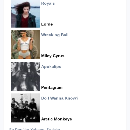
Royals
Lorde
Wrecking Ball
Miley Cyrus
Apokalips
Pentagram
Do I Wanna Know?
Arctic Monkeys
En Popüler Yabancı Şarkılar