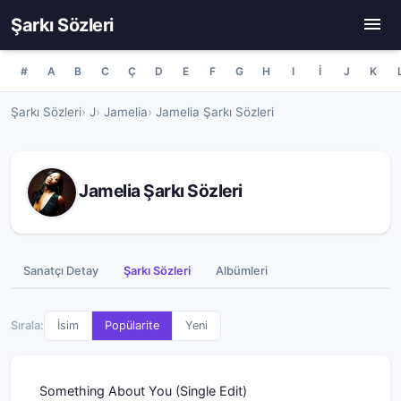
Şarkı Sözleri
#
A
B
C
Ç
D
E
F
G
H
I
İ
J
K
Şarkı Sözleri
J
Jamelia
Jamelia Şarkı Sözleri
Jamelia Şarkı Sözleri
Sanatçı Detay
Şarkı Sözleri
Albümleri
Sırala:
İsim
Popülarite
Yeni
Something About You (Single Edit)