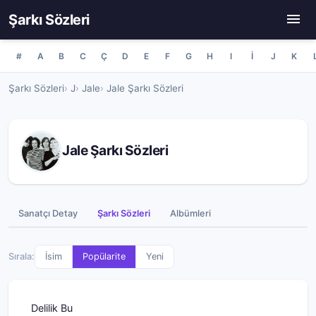
Şarkı Sözleri
#
A
B
C
Ç
D
E
F
G
H
I
İ
J
K
Şarkı Sözleri
J
Jale
Jale Şarkı Sözleri
Jale Şarkı Sözleri
Sanatçı Detay
Şarkı Sözleri
Albümleri
Sırala:
İsim
Popülarite
Yeni
Delilik Bu