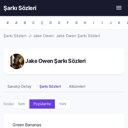
Şarkı Sözleri
#
A
B
C
Ç
D
E
F
G
H
I
İ
J
K
Şarkı Sözleri
J
Jake Owen
Jake Owen Şarkı Sözleri
Jake Owen Şarkı Sözleri
Sanatçı Detay
Şarkı Sözleri
Albümleri
Sırala:
İsim
Popülarite
Yeni
Green Bananas