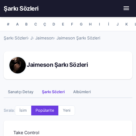
Şarkı Sözleri
#
A
B
C
Ç
D
E
F
G
H
I
İ
J
K
Şarkı Sözleri
J
Jaimeson
Jaimeson Şarkı Sözleri
Jaimeson Şarkı Sözleri
Sanatçı Detay
Şarkı Sözleri
Albümleri
Sırala:
İsim
Popülarite
Yeni
Take Control