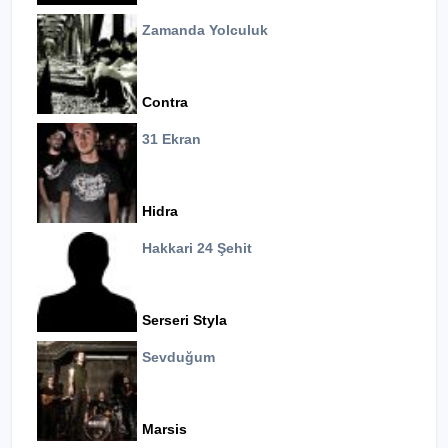
Zamanda Yolculuk
Contra
31 Ekran
Hidra
Hakkari 24 Şehit
Serseri Styla
Sevduğum
Marsis