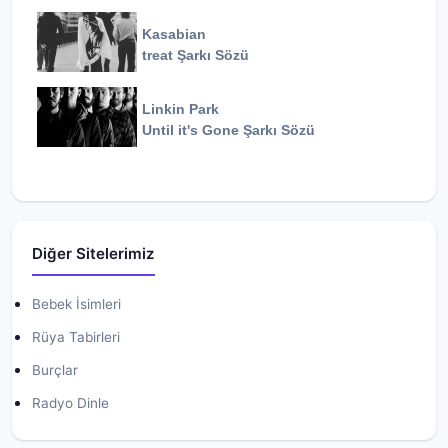
Kasabian
treat
Şarkı Sözü
Linkin Park
Until it's Gone
Şarkı Sözü
Diğer Sitelerimiz
Bebek İsimleri
Rüya Tabirleri
Burçlar
Radyo Dinle