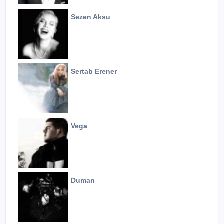
Sezen Aksu
Sertab Erener
Vega
Duman