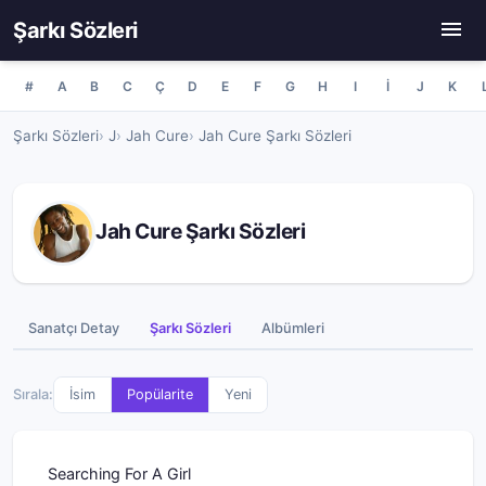
Şarkı Sözleri
#
A
B
C
Ç
D
E
F
G
H
I
İ
J
K
Şarkı Sözleri
J
Jah Cure
Jah Cure Şarkı Sözleri
Jah Cure Şarkı Sözleri
Sanatçı Detay
Şarkı Sözleri
Albümleri
Sırala:
İsim
Popülarite
Yeni
Searching For A Girl