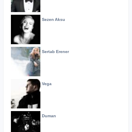
Sezen Aksu
Sertab Erener
Vega
Duman