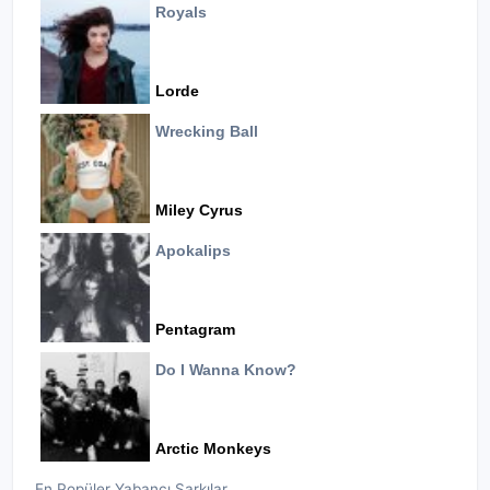
Royals
Lorde
Wrecking Ball
Miley Cyrus
Apokalips
Pentagram
Do I Wanna Know?
Arctic Monkeys
En Popüler Yabancı Şarkılar