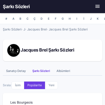
Şarkı Sözleri
#
A
B
C
Ç
D
E
F
G
H
I
İ
J
K
Şarkı Sözleri
J
Jacques Brel
Jacques Brel Şarkı Sözleri
Jacques Brel Şarkı Sözleri
Sanatçı Detay
Şarkı Sözleri
Albümleri
Sırala:
İsim
Popülarite
Yeni
Les Bourgeois