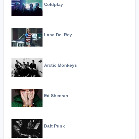
Coldplay
Lana Del Rey
Arctic Monkeys
Ed Sheeran
Daft Punk