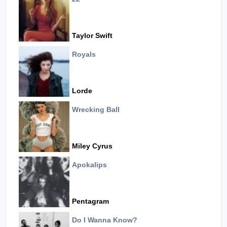
Taylor Swift
Royals
Lorde
Wrecking Ball
Miley Cyrus
Apokalips
Pentagram
Do I Wanna Know?