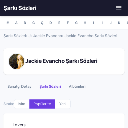
Şarkı Sözleri
#
A
B
C
Ç
D
E
F
G
H
I
İ
J
K
Şarkı Sözleri
J
Jackie Evancho
Jackie Evancho Şarkı Sözleri
Jackie Evancho Şarkı Sözleri
Sanatçı Detay
Şarkı Sözleri
Albümleri
Sırala:
İsim
Popülarite
Yeni
Lovers