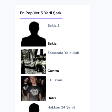
En Popüler 5 Yerli Şarkı
Sekiz 2
Sekiz
Zamanda Yolculuk
Contra
31 Ekran
Hidra
Hakkari 24 Şehit