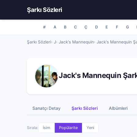
Şarkı Sözleri
#
A
B
C
Ç
D
E
F
G
Şarkı Sözleri
J
Jack's Mannequin
Jack's Mannequin Şar
Jack's Mannequin Şark
Sanatçı Detay
Şarkı Sözleri
Albümleri
Sırala:
İsim
Popülarite
Yeni