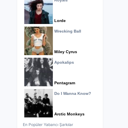
Royals
Lorde
Wrecking Ball
Miley Cyrus
Apokalips
Pentagram
Do I Wanna Know?
Arctic Monkeys
En Popüler Yabancı Şarkılar