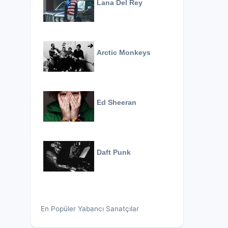
Lana Del Rey
Arctic Monkeys
Ed Sheeran
Daft Punk
En Popüler Yabancı Sanatçılar