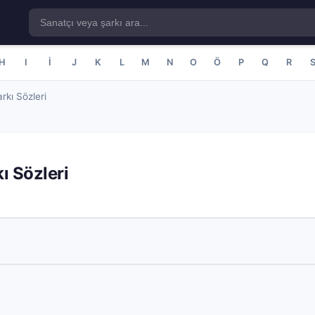
H
I
İ
J
K
L
M
N
O
Ö
P
Q
R
kı Sözleri
ı Sözleri