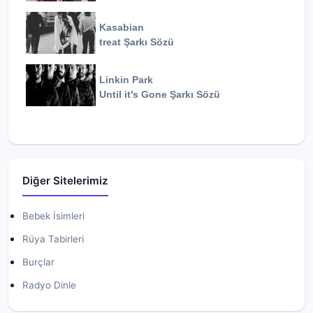
Kasabian
treat
Şarkı Sözü
Linkin Park
Until it's Gone
Şarkı Sözü
Diğer Sitelerimiz
Bebek İsimleri
Rüya Tabirleri
Burçlar
Radyo Dinle