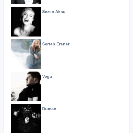
Sezen Aksu
Sertab Erener
Vega
Duman