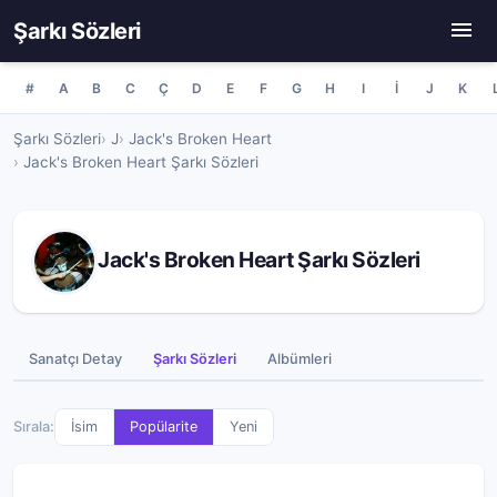
Şarkı Sözleri
#
A
B
C
Ç
D
E
F
G
H
I
İ
J
K
Şarkı Sözleri
J
Jack's Broken Heart
Jack's Broken Heart Şarkı Sözleri
Jack's Broken Heart Şarkı Sözleri
Sanatçı Detay
Şarkı Sözleri
Albümleri
Sırala:
İsim
Popülarite
Yeni