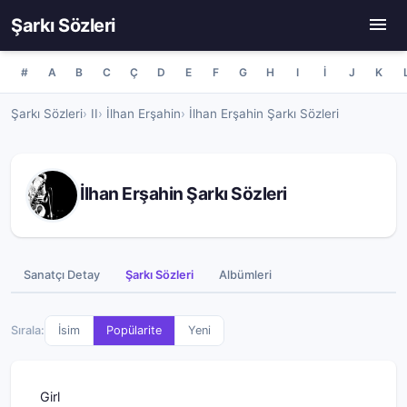
Şarkı Sözleri
#
A
B
C
Ç
D
E
F
G
H
I
İ
J
K
Şarkı Sözleri
II
İlhan Erşahin
İlhan Erşahin Şarkı Sözleri
İlhan Erşahin Şarkı Sözleri
Sanatçı Detay
Şarkı Sözleri
Albümleri
Sırala:
İsim
Popülarite
Yeni
Girl