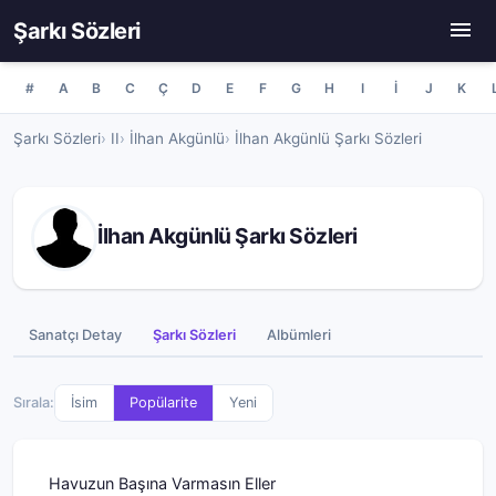
Şarkı Sözleri
#
A
B
C
Ç
D
E
F
G
H
I
İ
J
K
Şarkı Sözleri
II
İlhan Akgünlü
İlhan Akgünlü Şarkı Sözleri
İlhan Akgünlü Şarkı Sözleri
Sanatçı Detay
Şarkı Sözleri
Albümleri
Sırala:
İsim
Popülarite
Yeni
Havuzun Başına Varmasın Eller