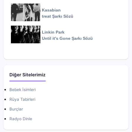
Kasabian
treat
Şarkı Sözü
Linkin Park
Until it's Gone
Şarkı Sözü
Diğer Sitelerimiz
Bebek İsimleri
Rüya Tabirleri
Burçlar
Radyo Dinle