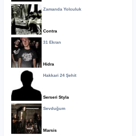
Zamanda Yolculuk
Contra
31 Ekran
Hidra
Hakkari 24 Şehit
Serseri Styla
Sevduğum
Marsis