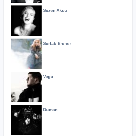
Sezen Aksu
Sertab Erener
Vega
Duman