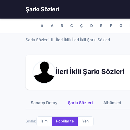
Şarkı Sözleri
#
A
B
C
Ç
D
E
F
G
Şarkı Sözleri
II
İleri İkili
İleri İkili Şarkı Sözleri
İleri İkili Şarkı Sözleri
Sanatçı Detay
Şarkı Sözleri
Albümleri
Sırala:
İsim
Popülarite
Yeni