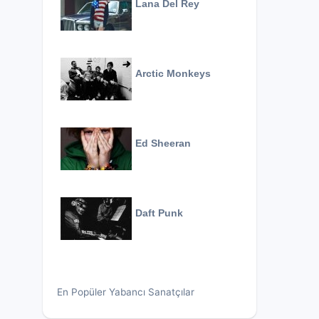
Lana Del Rey
Arctic Monkeys
Ed Sheeran
Daft Punk
En Popüler Yabancı Sanatçılar