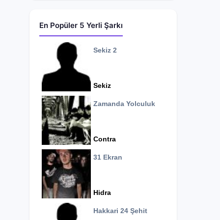
En Popüler 5 Yerli Şarkı
Sekiz 2
Sekiz
Zamanda Yolculuk
Contra
31 Ekran
Hidra
Hakkari 24 Şehit