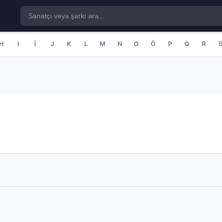
H
I
İ
J
K
L
M
N
O
Ö
P
Q
R