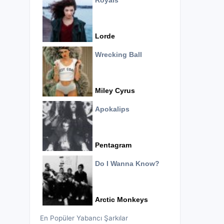
Royals
Lorde
Wrecking Ball
Miley Cyrus
Apokalips
Pentagram
Do I Wanna Know?
Arctic Monkeys
En Popüler Yabancı Şarkılar