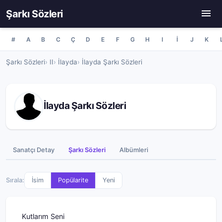
Şarkı Sözleri
#
A
B
C
Ç
D
E
F
G
H
I
İ
J
K
Şarkı Sözleri
II
İlayda
İlayda Şarkı Sözleri
İlayda Şarkı Sözleri
Sanatçı Detay
Şarkı Sözleri
Albümleri
Sırala:
İsim
Popülarite
Yeni
Kutlarım Seni